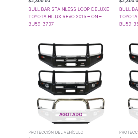
$
2,300.00
$
2,300.
BULL BAR STAINLESS LOOP DELUXE
BULL B
TOYOTA HILUX REVO 2015 – ON –
TOYOTA 
BU59-3707
BU59-3
AGOTADO
PROTECCIÓN DEL VEHÍCULO
PROTECC