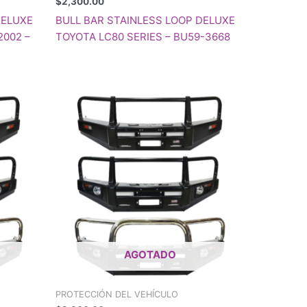
$
2,300.00
DELUXE
BULL BAR STAINLESS LOOP DELUXE
2002 –
TOYOTA LC80 SERIES – BU59-3668
AGOTADO
PROTECCIÓN DEL VEHÍCULO