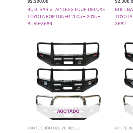
$
2,300.00
$
2,300.
BULL BAR STAINLESS LOOP DELUXE
BULL B
TOYOTA FORTUNER 2005 – 2015 –
TOYOTA 
BU59-3666
3662
AGOTADO
PROTECCIÓN DEL VEHÍCULO
PROTECC