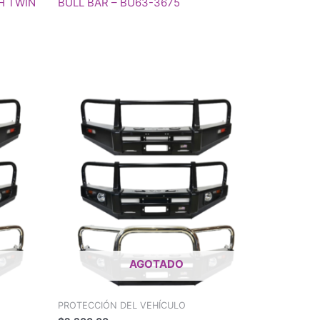
TH TWIN
BULL BAR – BU63-3675
AGOTADO
PROTECCIÓN DEL VEHÍCULO