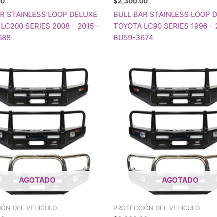
00
$
2,300.00
AR STAINLESS LOOP DELUXE
BULL BAR STAINLESS LOOP 
LC200 SERIES 2008 – 2015 –
TOYOTA LC90 SERIES 1996 – 
688
BU59-3674
AGOTADO
AGOTADO
IÓN DEL VEHÍCULO
PROTECCIÓN DEL VEHÍCULO