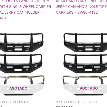
AR TOYOTA LAND CRUISER 79
REAR BAR LC 60 SERIES..WI
WITH SINGLE WHEEL CARRIER
JERRY CAN AND SINGLE TIRE
AL JERRY CAN HOLDER –
CARRIERS – BW80-4132
143
AGOTADO
AGOTADO
IÓN DEL VEHÍCULO
PROTECCIÓN DEL VEHÍCULO