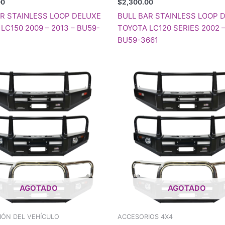
00
$
2,300.00
AR STAINLESS LOOP DELUXE
BULL BAR STAINLESS LOOP 
LC150 2009 – 2013 – BU59-
TOYOTA LC120 SERIES 2002 –
BU59-3661
AGOTADO
AGOTADO
IÓN DEL VEHÍCULO
ACCESORIOS 4X4