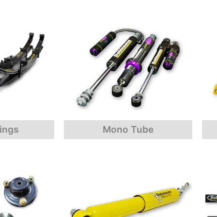
ings
Mono Tube