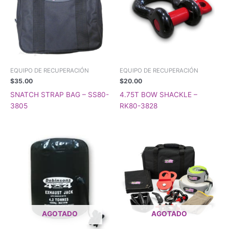
EQUIPO DE RECUPERACIÓN
EQUIPO DE RECUPERACIÓN
$
35.00
$
20.00
SNATCH STRAP BAG – SS80-
4.75T BOW SHACKLE –
3805
RK80-3828
AGOTADO
AGOTADO