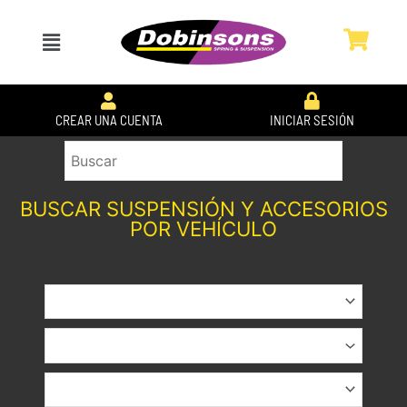
Ir
al
Menú
contenido
CREAR UNA CUENTA
INICIAR SESIÓN
BUSCAR SUSPENSIÓN Y ACCESORIOS
POR VEHÍCULO