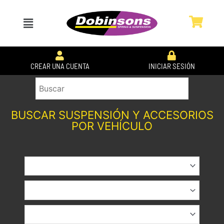
Ir
al
Menú
contenido
CREAR UNA CUENTA
INICIAR SESIÓN
BUSCAR SUSPENSIÓN Y ACCESORIOS
POR VEHÍCULO