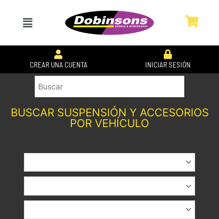
Ir
al
Menú
contenido
CREAR UNA CUENTA
INICIAR SESIÓN
BUSCAR SUSPENSIÓN Y ACCESORIOS
POR VEHÍCULO