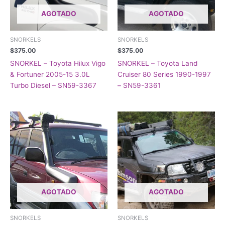
AGOTADO
AGOTADO
SNORKELS
SNORKELS
$
375.00
$
375.00
SNORKEL – Toyota Hilux Vigo
SNORKEL – Toyota Land
& Fortuner 2005-15 3.0L
Cruiser 80 Series 1990-1997
Turbo Diesel – SN59-3367
– SN59-3361
AGOTADO
AGOTADO
SNORKELS
SNORKELS