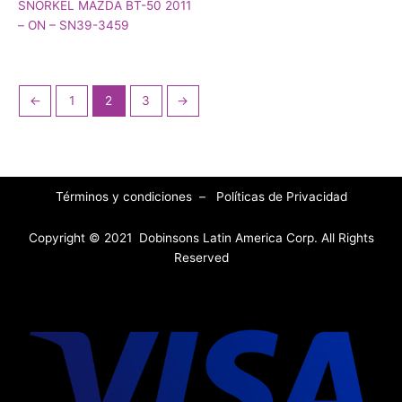
SNORKEL MAZDA BT-50 2011
– ON – SN39-3459
←
1
2
3
→
Términos y condiciones
–
Políticas de Privacidad
Copyright © 2021 Dobinsons Latin America Corp. All Rights
Reserved