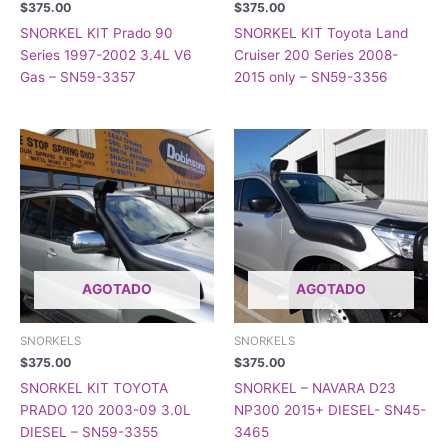
$
375.00
$
375.00
SNORKEL KIT Prado 90
SNORKEL KIT Toyota Land
Series 1997-2002 3.4L V6
Cruiser 200 Series 2008-
Gas – SN59-3357
2015 only – SN59-3356
AGOTADO
AGOTADO
SNORKELS
SNORKELS
$
375.00
$
375.00
SNORKEL KIT TOYOTA
SNORKEL – NAVARA D23
PRADO 120 2003-09 3.0L
NP300 2015+ DIESEL- SN45-
DIESEL – SN59-3355
3465