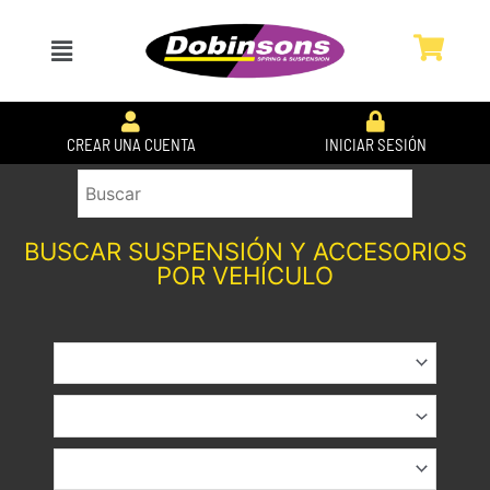
Ir
al
Menú
contenido
CREAR UNA CUENTA
INICIAR SESIÓN
BUSCAR SUSPENSIÓN Y ACCESORIOS
POR VEHÍCULO