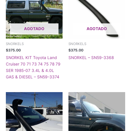
AGOTADO
AGOTADO
SNORKELS
SNORKELS
$
375.00
$
375.00
SNORKEL KIT Toyota Land
SNORKEL – SN59-3368
Cruiser 70 71 73 74 75 78 79
SER 1985-07 3.4L & 4.0L
GAS & DIESEL – SN59-3374