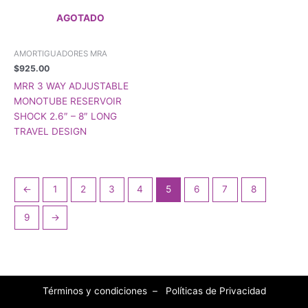
AGOTADO
AMORTIGUADORES MRA
$
925.00
MRR 3 WAY ADJUSTABLE
MONOTUBE RESERVOIR
SHOCK 2.6″ – 8″ LONG
TRAVEL DESIGN
←
1
2
3
4
5
6
7
8
9
→
Términos y condiciones
–
Políticas de Privacidad