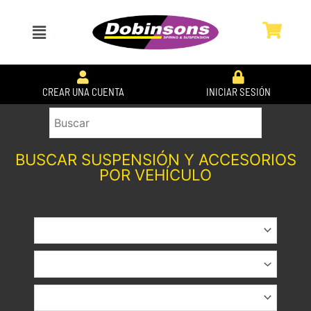
Ir
al
Menú
contenido
CREAR UNA CUENTA
INICIAR SESIÓN
BUSCAR SUSPENSIÓN Y ACCESORIOS
POR VEHÍCULO